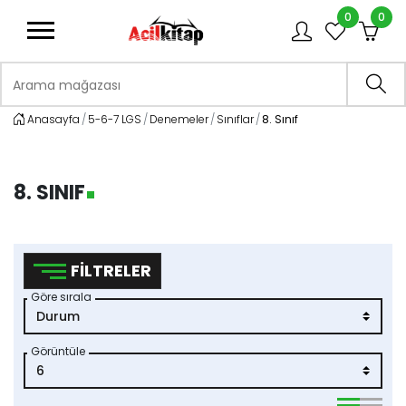
0
0
logo
Arama mağazası
Ara
Anasayfa
5-6-7 LGS
Denemeler
Sınıflar
8. Sınıf
8. SINIF
FILTRELER
Göre sırala
Görüntüle