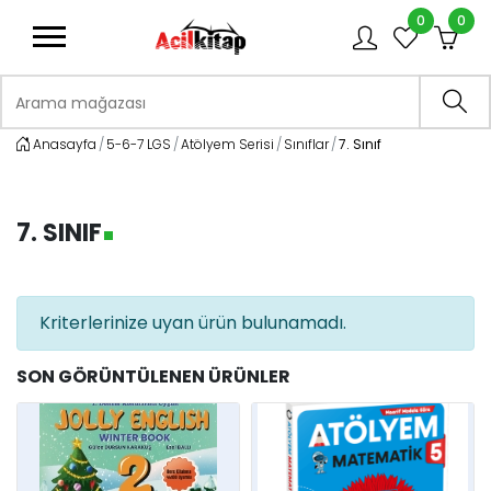
0
0
logo
Arama mağazası
Ara
Anasayfa
5-6-7 LGS
Atölyem Serisi
Sınıflar
7. Sınıf
7. SINIF
Kriterlerinize uyan ürün bulunamadı.
SON GÖRÜNTÜLENEN ÜRÜNLER