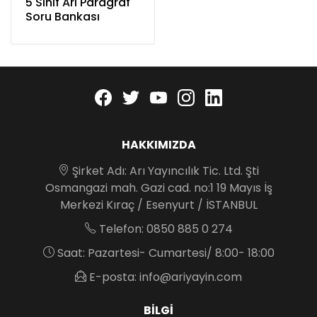
5 Sınıf Arı Paragraf
Soru Bankası
Facebook
twitter
youtube
instagram
linkedin
HAKKIMIZDA
Şirket Adı: Arı Yayıncılık Tic. Ltd. Şti
Osmangazi mah. Gazi cad. no:1 19 Mayıs İş
Merkezi Kıraç / Esenyurt / İSTANBUL
Telefon: 0850 885 0 274
Saat: Pazartesi- Cumartesi/ 8:00- 18:00
E-posta: info@ariyayin.com
BILGI