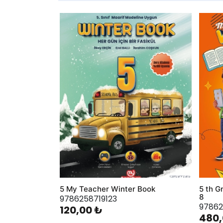
AddToWishlist
AddToWis
5 My Teacher Winter Book
5 th G
8
9786258719123
9786
120,00 ₺
480,