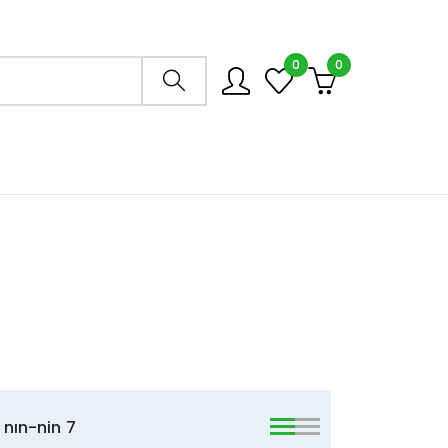
0
0
Arama mağazası
nın-nin
7
viewmode list
viewmode list