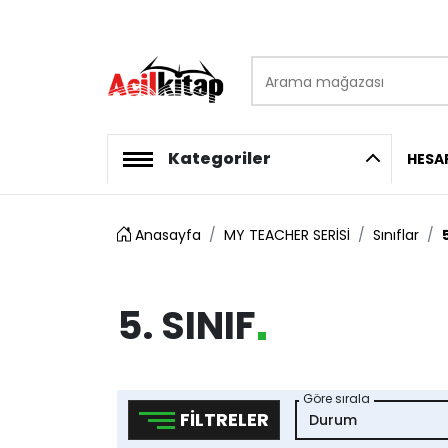
Arama mağazası
logo
Kategoriler
HESA
Anasayfa
MY TEACHER SERİSİ
Sınıflar
5. SINIF
Göre sırala
FILTRELER