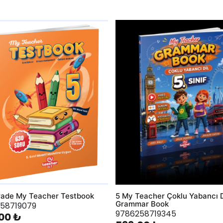
hlist
AddToWishlist
rade My Teacher Testbook
5 My Teacher Çoklu Yabancı D
Grammar Book
58719079
9786258719345
00 ₺