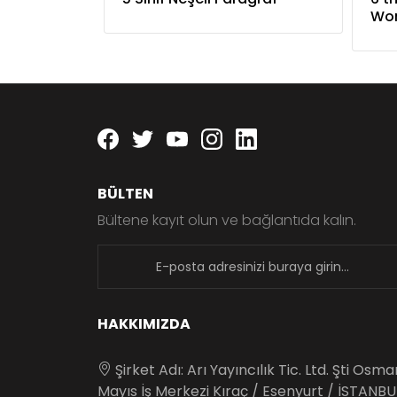
Wo
Facebook
twitter
youtube
instagram
linkedin
BÜLTEN
Bültene kayıt olun ve bağlantıda kalın.
newsletter
HAKKIMIZDA
Şirket Adı: Arı Yayıncılık Tic. Ltd. Şti Osm
Mayıs İş Merkezi Kıraç / Esenyurt / İSTANBU