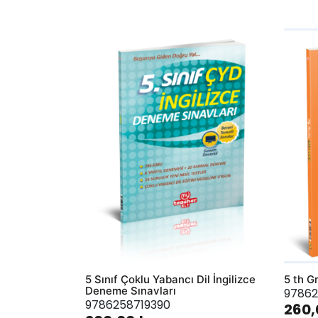
AddToWishlist
AddToWis
5 Sınıf Çoklu Yabancı Dil İngilizce
5 th G
Deneme Sınavları
97862
9786258719390
260,