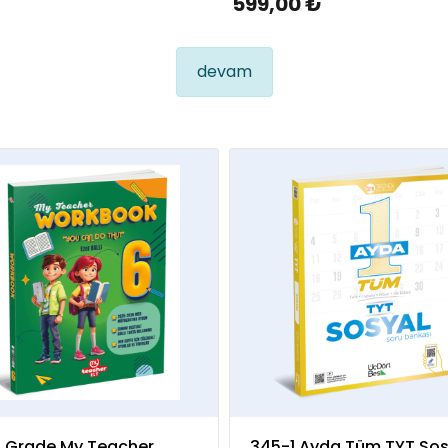
599,00 ₺
devam
h Grade My Teacher
345-1 Ayda Tüm TYT Sos