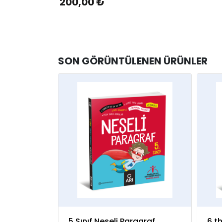
200,00 ₺
SON GÖRÜNTÜLENEN ÜRÜNLER
5 Sınıf Neşeli Paragraf
6 t