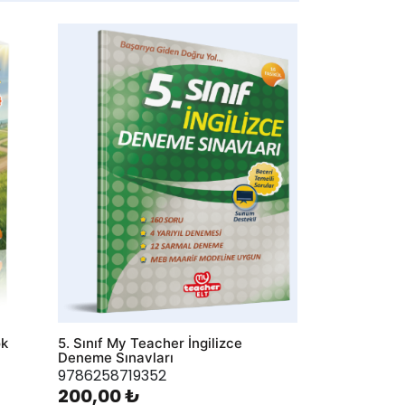
AddToWishlist
ok
5. Sınıf My Teacher İngilizce
Deneme Sınavları
9786258719352
200,00 ₺