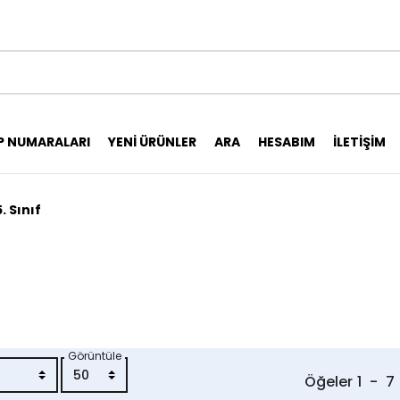
P NUMARALARI
YENI ÜRÜNLER
ARA
HESABIM
İLETIŞIM
5. Sınıf
Görüntüle
Öğeler
1
-
7