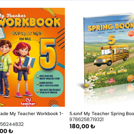
hlist
AddToWishlist
rade My Teacher Workbook 1-
5.sınıf My Teacher Spring Bo
9786258719321
256244832
180,00 ₺
00 ₺