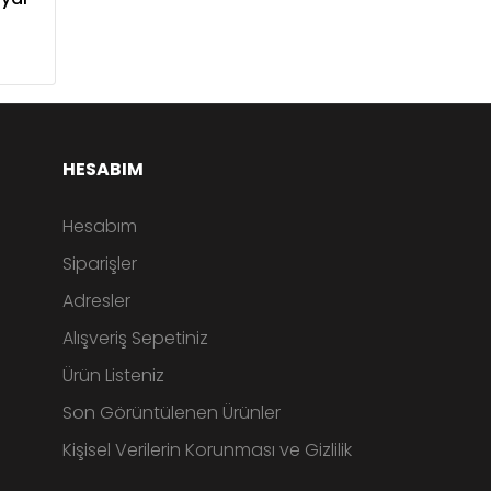
HESABIM
Hesabım
Siparişler
Adresler
Alışveriş Sepetiniz
Ürün Listeniz
Son Görüntülenen Ürünler
Kişisel Verilerin Korunması ve Gizlilik