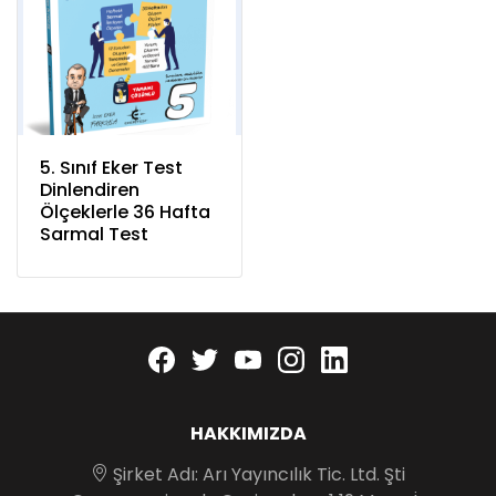
5. Sınıf Eker Test
Dinlendiren
Ölçeklerle 36 Hafta
Sarmal Test
Facebook
twitter
youtube
instagram
linkedin
HAKKIMIZDA
Şirket Adı: Arı Yayıncılık Tic. Ltd. Şti