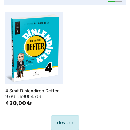
viewmode 
viewmo
4 Sınıf Dinlendiren Defter
9786059054706
420,00 ₺
devam