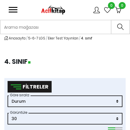
0
0
logo
Arama mağazası
Ara
Anasayfa
5-6-7 LGS
Eker Test Yayınları
4. sınıf
4. SINIF
FILTRELER
Göre sırala
Görüntüle